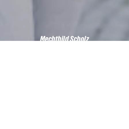
Mechthild Scholz
Unser Zuhause, unsere
Zukunft
– für ein liebenswertes
Röthenbach!